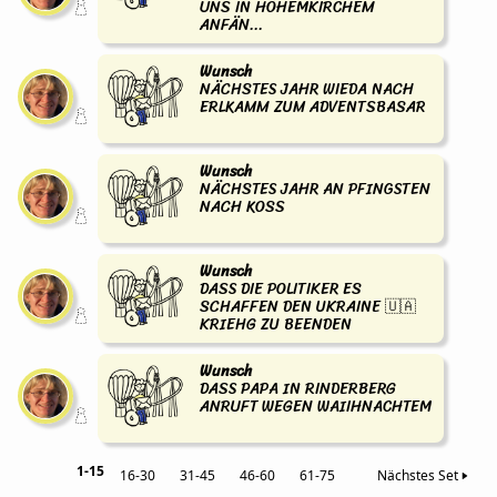
UNS IN HÖHEMKIRCHEM
ANFÄN...
Wunsch
NÄCHSTES JAHR WIEDA NACH
ERLKAMM ZUM ADVENTSBASAR
Wunsch
NÄCHSTES JAHR AN PFINGSTEN
NACH KOSS
Wunsch
DASS DIE POLITIKER ES
SCHAFFEN DEN UKRAINE 🇺🇦
KRIEHG ZU BEENDEN
Wunsch
DASS PAPA IN RINDERBERG
ANRUFT WEGEN WAIIHNACHTEM
1-15
16-30
31-45
46-60
61-75
Nächstes Set