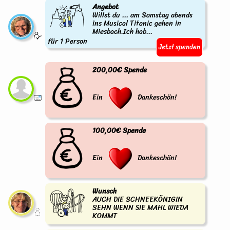
Angebot
Willst du ... am Samstag abends
ins Musical Titanic gehen in
Miesbach.Ich hab...
für 1 Person
Jetzt spenden
200,00€ Spende
Ein
Dankeschön!
100,00€ Spende
Ein
Dankeschön!
Wunsch
AUCH DIE SCHNEEKÖNIGIN
SEHN WENN SIE MAHL WIEDA
KOMMT