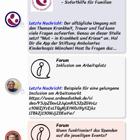
- Soforthilfe für Familien
Letzte Nachricht:
Der alltägliche Umgang mit
den Themen Krankheit, Trauer und Tod kann
viele Fragen aufwerfen. Genau an dieser Stelle
setzt "Mut - in Krankheit und Kriese" an. Hol
Dir die App der Stiftung Ambulantes
Kinderhospiz München! Hast Du Fragen daz...
Forum
Inklusion am Arbeitsplatz
Letzte Nachricht:
Beispiele für eine gelungene
Inclusion am Arbeitsmarkt
https://www.ardmediathek.de/vi
deo/Y3JpZDovL2JyLmRlL3ZpZGVvLz
c1OWZjYzExLTQyNjEtNDJiYy1iZjkz
LTBkZjI3OWJjZDEwYw/
Forum
Wann funktioniert das Spenden
auf die jeweiligen Events?