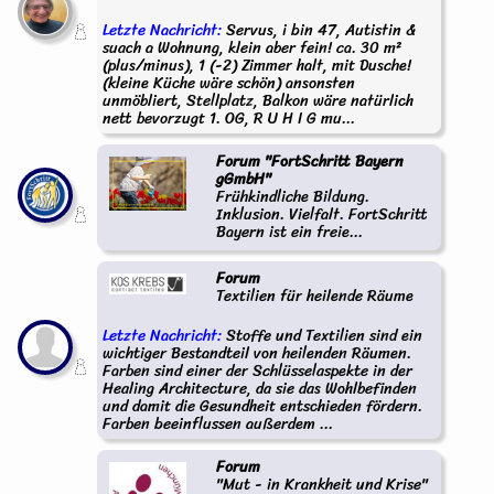
Letzte Nachricht:
Servus, i bin 47, Autistin &
suach a Wohnung, klein aber fein! ca. 30 m²
(plus/minus), 1 (-2) Zimmer halt, mit Dusche!
(kleine Küche wäre schön) ansonsten
unmöbliert, Stellplatz, Balkon wäre natürlich
nett bevorzugt 1. OG, R U H I G mu...
Forum "FortSchritt Bayern
gGmbH"
Frühkindliche Bildung.
Inklusion. Vielfalt. FortSchritt
Bayern ist ein freie...
Forum
Textilien für heilende Räume
Letzte Nachricht:
Stoffe und Textilien sind ein
wichtiger Bestandteil von heilenden Räumen.
Farben sind einer der Schlüsselaspekte in der
Healing Architecture, da sie das Wohlbefinden
und damit die Gesundheit entschieden fördern.
Farben beeinflussen außerdem ...
Forum
"Mut - in Krankheit und Krise"