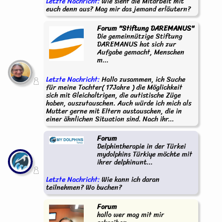
Letzte Nachricht:
Wie sieht die Mitarbeit mit
euch denn aus? Mag mir das jemand erläutern?
Forum "Stiftung DAREMANUS"
Die gemeinnützige Stiftung
DAREMANUS hat sich zur
Aufgabe gemacht, Menschen
m...
Letzte Nachricht:
Hallo zusammen, ich Suche
für meine Tochter( 17Jahre ) die Möglichkeit
sich mit Gleichaltrigen, die autistische Züge
haben, auszutauschen. Auch würde ich mich als
Mutter gerne mit Eltern austauschen, die in
einer ähnlichen Situation sind. Nach ihr...
Forum
Delphintherapie in der Türkei
mydolphins Türkiye möchte mit
ihrer delphinunt...
Letzte Nachricht:
Wie kann ich daran
teilnehmen? Wo buchen?
Forum
hallo wer mag mit mir