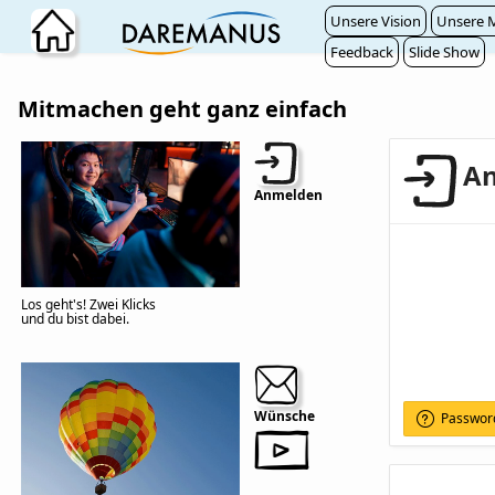
Zum Hauptinhalt wechseln
Unsere Vision
Unsere M
Feedback
Slide Show
Mitmachen geht ganz einfach
A
Anmelden
Los geht's! Zwei Klicks
und du bist dabei.
Wünsche
Passwor