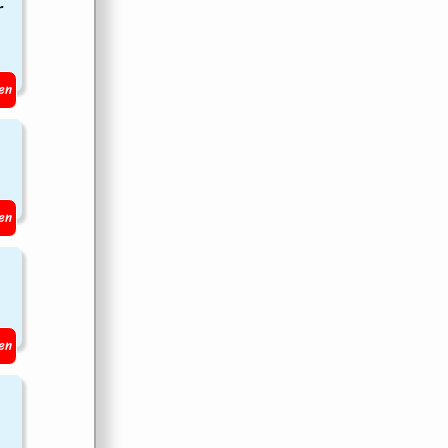
r
en
en
en