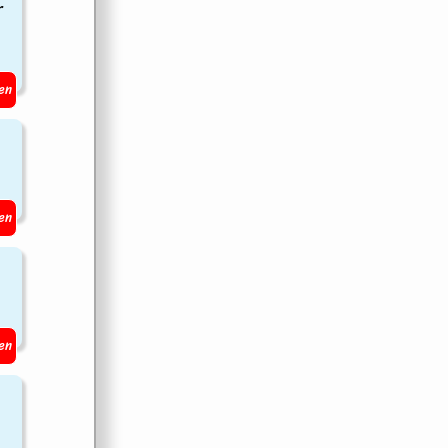
r
en
en
en