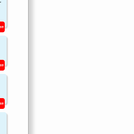
r
en
en
en