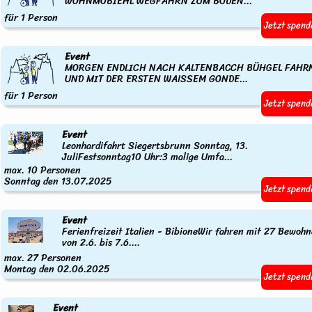
WOHNMOBIEHL WEGFAHRN ZUM BODEN...
für 1 Person
Jetzt spend
Event
MORGEN ENDLICH NACH KALTENBACCH BÜHGEL FAHR
UND MIT DER ERSTEN WAISSEM GONDE...
für 1 Person
Jetzt spend
Event
Leonhardifahrt Siegertsbrunn Sonntag, 13.
JuliFestsonntag10 Uhr:3 malige Umfa...
max. 10 Personen
Sonntag den 13.07.2025
Jetzt spend
Event
Ferienfreizeit Italien - BibioneWir fahren mit 27 Bewohn
von 2.6. bis 7.6....
max. 27 Personen
Montag den 02.06.2025
Jetzt spend
Event