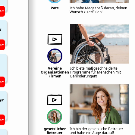
Pate
Ich habe Megaspaß daran, deinen
en
Wunsch zu erfüllen!
N
en
Vereine
Ich biete maßgeschneiderte
Organisationen
Programme für Menschen mit
Firmen
Behinderungen!
en
er
en
gesetzlicher
Ich bin der gesetzliche Betreuer
Betreuer
und habe ein Auge darauf!