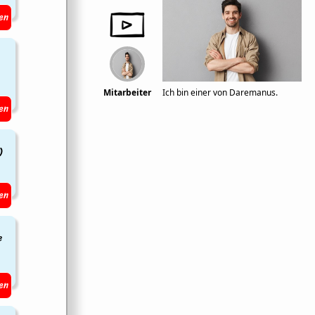
en
Mitarbeiter
Ich bin einer von Daremanus.
en
)
en
e
en