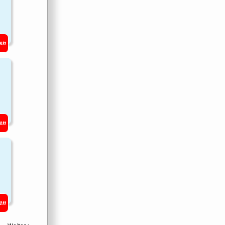
en
en
en