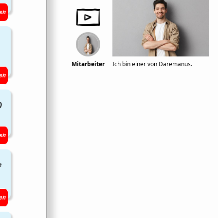
en
Mitarbeiter
Ich bin einer von Daremanus.
en
)
en
e
en