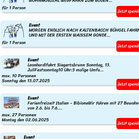
WOHNMOBIEHL WEGFAHRN ZUM BODEN...
für 1 Person
Jetzt spend
Event
MORGEN ENDLICH NACH KALTENBACCH BÜHGEL FAHR
UND MIT DER ERSTEN WAISSEM GONDE...
für 1 Person
Jetzt spend
Event
Leonhardifahrt Siegertsbrunn Sonntag, 13.
JuliFestsonntag10 Uhr:3 malige Umfa...
max. 10 Personen
Sonntag den 13.07.2025
Jetzt spend
Event
Ferienfreizeit Italien - BibioneWir fahren mit 27 Bewohn
von 2.6. bis 7.6....
max. 27 Personen
Montag den 02.06.2025
Jetzt spend
Event