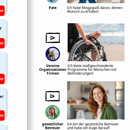
Pate
Ich habe Megaspaß daran, deinen
en
Wunsch zu erfüllen!
N
en
Vereine
Ich biete maßgeschneiderte
Organisationen
Programme für Menschen mit
Firmen
Behinderungen!
en
er
en
gesetzlicher
Ich bin der gesetzliche Betreuer
Betreuer
und habe ein Auge darauf!