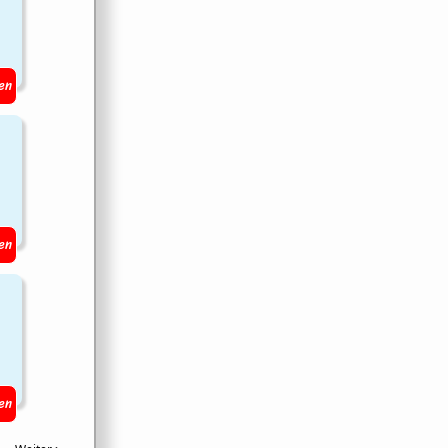
en
en
en