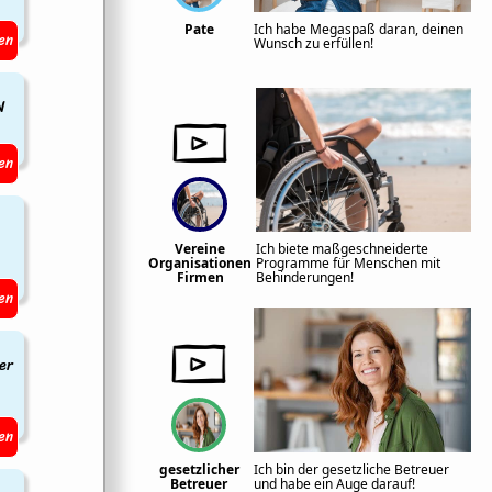
Pate
Ich habe Megaspaß daran, deinen
en
Wunsch zu erfüllen!
N
en
Vereine
Ich biete maßgeschneiderte
Organisationen
Programme für Menschen mit
Firmen
Behinderungen!
en
er
en
gesetzlicher
Ich bin der gesetzliche Betreuer
Betreuer
und habe ein Auge darauf!