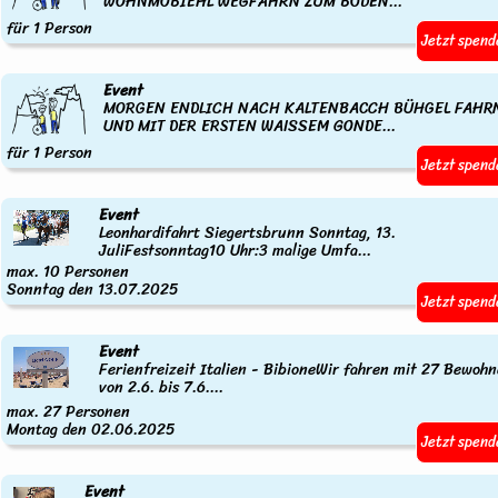
WOHNMOBIEHL WEGFAHRN ZUM BODEN...
für 1 Person
Jetzt spend
Event
MORGEN ENDLICH NACH KALTENBACCH BÜHGEL FAHR
UND MIT DER ERSTEN WAISSEM GONDE...
für 1 Person
Jetzt spend
Event
Leonhardifahrt Siegertsbrunn Sonntag, 13.
JuliFestsonntag10 Uhr:3 malige Umfa...
max. 10 Personen
Sonntag den 13.07.2025
Jetzt spend
Event
Ferienfreizeit Italien - BibioneWir fahren mit 27 Bewohn
von 2.6. bis 7.6....
max. 27 Personen
Montag den 02.06.2025
Jetzt spend
Event