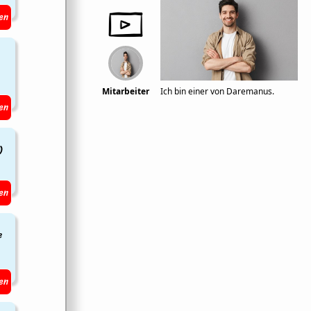
en
Mitarbeiter
Ich bin einer von Daremanus.
en
)
en
e
en