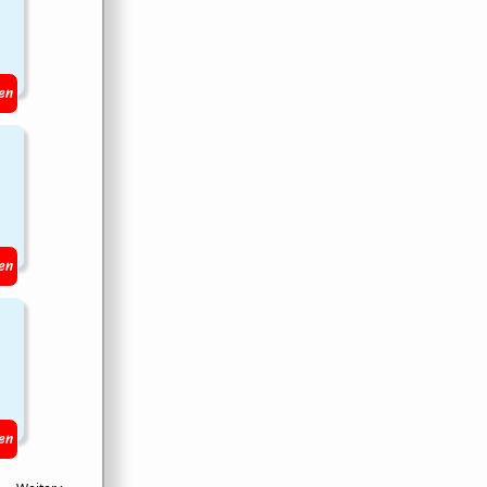
en
en
en