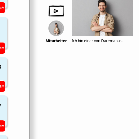
en
Mitarbeiter
Ich bin einer von Daremanus.
en
)
en
e
en