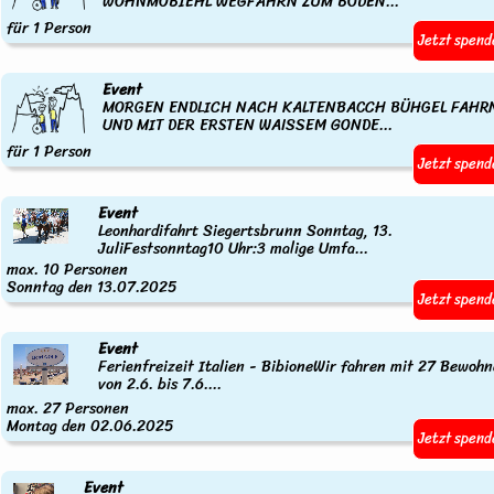
WOHNMOBIEHL WEGFAHRN ZUM BODEN...
für 1 Person
Jetzt spend
Event
MORGEN ENDLICH NACH KALTENBACCH BÜHGEL FAHR
UND MIT DER ERSTEN WAISSEM GONDE...
für 1 Person
Jetzt spend
Event
Leonhardifahrt Siegertsbrunn Sonntag, 13.
JuliFestsonntag10 Uhr:3 malige Umfa...
max. 10 Personen
Sonntag den 13.07.2025
Jetzt spend
Event
Ferienfreizeit Italien - BibioneWir fahren mit 27 Bewohn
von 2.6. bis 7.6....
max. 27 Personen
Montag den 02.06.2025
Jetzt spend
Event