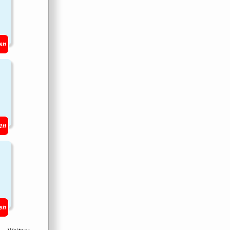
en
en
en