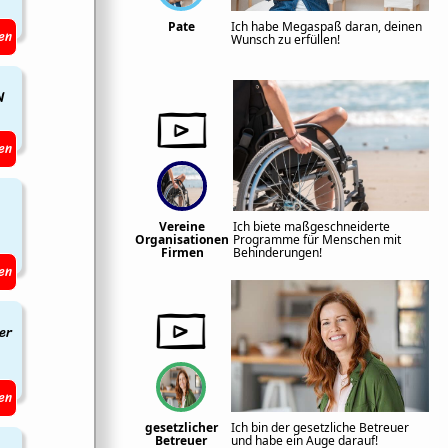
Pate
Ich habe Megaspaß daran, deinen
en
Wunsch zu erfüllen!
N
en
Vereine
Ich biete maßgeschneiderte
Organisationen
Programme für Menschen mit
Firmen
Behinderungen!
en
er
en
gesetzlicher
Ich bin der gesetzliche Betreuer
Betreuer
und habe ein Auge darauf!