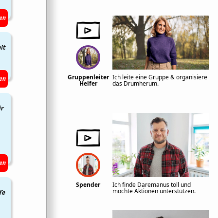
en
it
en
Gruppenleiter
Ich leite eine Gruppe & organisiere
Helfer
das Drumherum.
ür
en
Spender
Ich finde Daremanus toll und
fe
möchte Aktionen unterstützen.