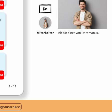
en
e
Mitarbeiter
Ich bin einer von Daremanus.
en
en
1 - 11
gsausschluss