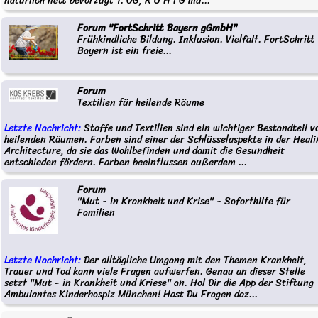
natürlich nett bevorzugt 1. OG, R U H I G mu...
Forum "FortSchritt Bayern gGmbH"
Frühkindliche Bildung. Inklusion. Vielfalt. FortSchritt
Bayern ist ein freie...
Forum
Textilien für heilende Räume
Letzte Nachricht:
Stoffe und Textilien sind ein wichtiger Bestandteil v
heilenden Räumen. Farben sind einer der Schlüsselaspekte in der Heali
Architecture, da sie das Wohlbefinden und damit die Gesundheit
entschieden fördern. Farben beeinflussen außerdem ...
Forum
"Mut - in Krankheit und Krise" - Soforthilfe für
Familien
Letzte Nachricht:
Der alltägliche Umgang mit den Themen Krankheit,
Trauer und Tod kann viele Fragen aufwerfen. Genau an dieser Stelle
setzt "Mut - in Krankheit und Kriese" an. Hol Dir die App der Stiftung
Ambulantes Kinderhospiz München! Hast Du Fragen daz...