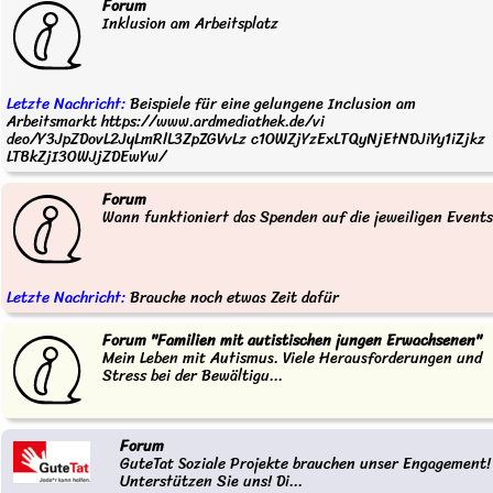
Forum
Inklusion am Arbeitsplatz
Letzte Nachricht:
Beispiele für eine gelungene Inclusion am
Arbeitsmarkt https://www.ardmediathek.de/vi
deo/Y3JpZDovL2JyLmRlL3ZpZGVvLz c1OWZjYzExLTQyNjEtNDJiYy1iZjkz
LTBkZjI3OWJjZDEwYw/
Forum
Wann funktioniert das Spenden auf die jeweiligen Event
Letzte Nachricht:
Brauche noch etwas Zeit dafür
Forum "Familien mit autistischen jungen Erwachsenen"
Mein Leben mit Autismus. Viele Herausforderungen und
Stress bei der Bewältigu...
Forum
GuteTat Soziale Projekte brauchen unser Engagement!
Unterstützen Sie uns! Di...