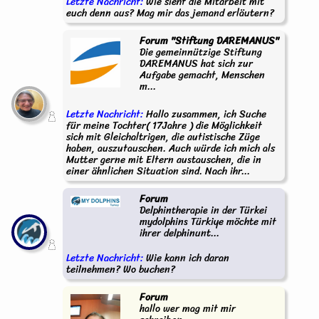
Letzte Nachricht:
Wie sieht die Mitarbeit mit
euch denn aus? Mag mir das jemand erläutern?
Forum "Stiftung DAREMANUS"
Die gemeinnützige Stiftung
DAREMANUS hat sich zur
Aufgabe gemacht, Menschen
m...
Letzte Nachricht:
Hallo zusammen, ich Suche
für meine Tochter( 17Jahre ) die Möglichkeit
sich mit Gleichaltrigen, die autistische Züge
haben, auszutauschen. Auch würde ich mich als
Mutter gerne mit Eltern austauschen, die in
einer ähnlichen Situation sind. Nach ihr...
Forum
Delphintherapie in der Türkei
mydolphins Türkiye möchte mit
ihrer delphinunt...
Letzte Nachricht:
Wie kann ich daran
teilnehmen? Wo buchen?
Forum
hallo wer mag mit mir