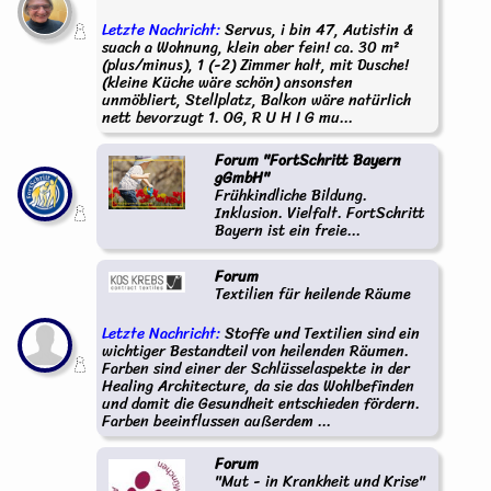
Letzte Nachricht:
Servus, i bin 47, Autistin &
suach a Wohnung, klein aber fein! ca. 30 m²
(plus/minus), 1 (-2) Zimmer halt, mit Dusche!
(kleine Küche wäre schön) ansonsten
unmöbliert, Stellplatz, Balkon wäre natürlich
nett bevorzugt 1. OG, R U H I G mu...
Forum "FortSchritt Bayern
gGmbH"
Frühkindliche Bildung.
Inklusion. Vielfalt. FortSchritt
Bayern ist ein freie...
Forum
Textilien für heilende Räume
Letzte Nachricht:
Stoffe und Textilien sind ein
wichtiger Bestandteil von heilenden Räumen.
Farben sind einer der Schlüsselaspekte in der
Healing Architecture, da sie das Wohlbefinden
und damit die Gesundheit entschieden fördern.
Farben beeinflussen außerdem ...
Forum
"Mut - in Krankheit und Krise"