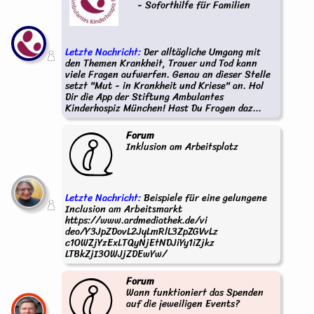
- Soforthilfe für Familien
Letzte Nachricht:
Der alltägliche Umgang mit
den Themen Krankheit, Trauer und Tod kann
viele Fragen aufwerfen. Genau an dieser Stelle
setzt "Mut - in Krankheit und Kriese" an. Hol
Dir die App der Stiftung Ambulantes
Kinderhospiz München! Hast Du Fragen daz...
Forum
Inklusion am Arbeitsplatz
Letzte Nachricht:
Beispiele für eine gelungene
Inclusion am Arbeitsmarkt
https://www.ardmediathek.de/vi
deo/Y3JpZDovL2JyLmRlL3ZpZGVvLz
c1OWZjYzExLTQyNjEtNDJiYy1iZjkz
LTBkZjI3OWJjZDEwYw/
Forum
Wann funktioniert das Spenden
auf die jeweiligen Events?