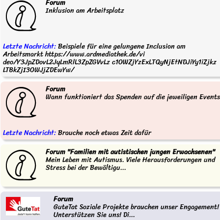
Forum
Inklusion am Arbeitsplatz
Letzte Nachricht:
Beispiele für eine gelungene Inclusion am
Arbeitsmarkt https://www.ardmediathek.de/vi
deo/Y3JpZDovL2JyLmRlL3ZpZGVvLz c1OWZjYzExLTQyNjEtNDJiYy1iZjkz
LTBkZjI3OWJjZDEwYw/
Forum
Wann funktioniert das Spenden auf die jeweiligen Event
Letzte Nachricht:
Brauche noch etwas Zeit dafür
Forum "Familien mit autistischen jungen Erwachsenen"
Mein Leben mit Autismus. Viele Herausforderungen und
Stress bei der Bewältigu...
Forum
GuteTat Soziale Projekte brauchen unser Engagement!
Unterstützen Sie uns! Di...