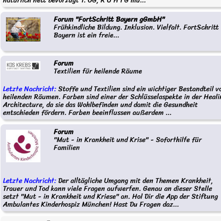
natürlich nett bevorzugt 1. OG, R U H I G mu...
Forum "FortSchritt Bayern gGmbH"
Frühkindliche Bildung. Inklusion. Vielfalt. FortSchritt
Bayern ist ein freie...
Forum
Textilien für heilende Räume
Letzte Nachricht:
Stoffe und Textilien sind ein wichtiger Bestandteil v
heilenden Räumen. Farben sind einer der Schlüsselaspekte in der Heali
Architecture, da sie das Wohlbefinden und damit die Gesundheit
entschieden fördern. Farben beeinflussen außerdem ...
Forum
"Mut - in Krankheit und Krise" - Soforthilfe für
Familien
Letzte Nachricht:
Der alltägliche Umgang mit den Themen Krankheit,
Trauer und Tod kann viele Fragen aufwerfen. Genau an dieser Stelle
setzt "Mut - in Krankheit und Kriese" an. Hol Dir die App der Stiftung
Ambulantes Kinderhospiz München! Hast Du Fragen daz...