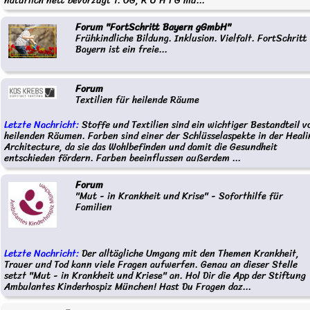
natürlich nett bevorzugt 1. OG, R U H I G mu...
Forum "FortSchritt Bayern gGmbH"
Frühkindliche Bildung. Inklusion. Vielfalt. FortSchritt
Bayern ist ein freie...
Forum
Textilien für heilende Räume
Letzte Nachricht:
Stoffe und Textilien sind ein wichtiger Bestandteil v
heilenden Räumen. Farben sind einer der Schlüsselaspekte in der Heali
Architecture, da sie das Wohlbefinden und damit die Gesundheit
entschieden fördern. Farben beeinflussen außerdem ...
Forum
"Mut - in Krankheit und Krise" - Soforthilfe für
Familien
Letzte Nachricht:
Der alltägliche Umgang mit den Themen Krankheit,
Trauer und Tod kann viele Fragen aufwerfen. Genau an dieser Stelle
setzt "Mut - in Krankheit und Kriese" an. Hol Dir die App der Stiftung
Ambulantes Kinderhospiz München! Hast Du Fragen daz...