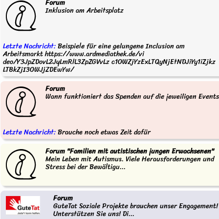
Forum
Inklusion am Arbeitsplatz
Letzte Nachricht:
Beispiele für eine gelungene Inclusion am
Arbeitsmarkt https://www.ardmediathek.de/vi
deo/Y3JpZDovL2JyLmRlL3ZpZGVvLz c1OWZjYzExLTQyNjEtNDJiYy1iZjkz
LTBkZjI3OWJjZDEwYw/
Forum
Wann funktioniert das Spenden auf die jeweiligen Event
Letzte Nachricht:
Brauche noch etwas Zeit dafür
Forum "Familien mit autistischen jungen Erwachsenen"
Mein Leben mit Autismus. Viele Herausforderungen und
Stress bei der Bewältigu...
Forum
GuteTat Soziale Projekte brauchen unser Engagement!
Unterstützen Sie uns! Di...