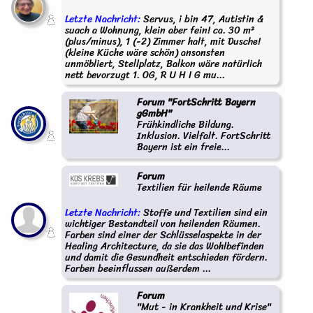
Letzte Nachricht:
Servus, i bin 47, Autistin &
suach a Wohnung, klein aber fein! ca. 30 m²
(plus/minus), 1 (-2) Zimmer halt, mit Dusche!
(kleine Küche wäre schön) ansonsten
unmöbliert, Stellplatz, Balkon wäre natürlich
nett bevorzugt 1. OG, R U H I G mu...
Forum "FortSchritt Bayern
gGmbH"
Frühkindliche Bildung.
Inklusion. Vielfalt. FortSchritt
Bayern ist ein freie...
Forum
Textilien für heilende Räume
Letzte Nachricht:
Stoffe und Textilien sind ein
wichtiger Bestandteil von heilenden Räumen.
Farben sind einer der Schlüsselaspekte in der
Healing Architecture, da sie das Wohlbefinden
und damit die Gesundheit entschieden fördern.
Farben beeinflussen außerdem ...
Forum
"Mut - in Krankheit und Krise"