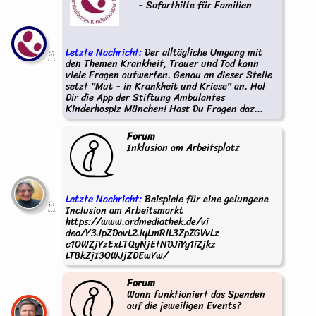
- Soforthilfe für Familien
Letzte Nachricht:
Der alltägliche Umgang mit
den Themen Krankheit, Trauer und Tod kann
viele Fragen aufwerfen. Genau an dieser Stelle
setzt "Mut - in Krankheit und Kriese" an. Hol
Dir die App der Stiftung Ambulantes
Kinderhospiz München! Hast Du Fragen daz...
Forum
Inklusion am Arbeitsplatz
Letzte Nachricht:
Beispiele für eine gelungene
Inclusion am Arbeitsmarkt
https://www.ardmediathek.de/vi
deo/Y3JpZDovL2JyLmRlL3ZpZGVvLz
c1OWZjYzExLTQyNjEtNDJiYy1iZjkz
LTBkZjI3OWJjZDEwYw/
Forum
Wann funktioniert das Spenden
auf die jeweiligen Events?