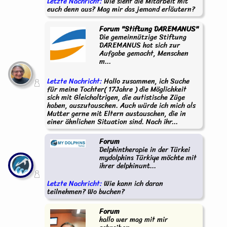
Letzte Nachricht:
Wie sieht die Mitarbeit mit
euch denn aus? Mag mir das jemand erläutern?
Forum "Stiftung DAREMANUS"
Die gemeinnützige Stiftung
DAREMANUS hat sich zur
Aufgabe gemacht, Menschen
m...
Letzte Nachricht:
Hallo zusammen, ich Suche
für meine Tochter( 17Jahre ) die Möglichkeit
sich mit Gleichaltrigen, die autistische Züge
haben, auszutauschen. Auch würde ich mich als
Mutter gerne mit Eltern austauschen, die in
einer ähnlichen Situation sind. Nach ihr...
Forum
Delphintherapie in der Türkei
mydolphins Türkiye möchte mit
ihrer delphinunt...
Letzte Nachricht:
Wie kann ich daran
teilnehmen? Wo buchen?
Forum
hallo wer mag mit mir