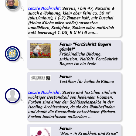
Letzte Nachricht:
Servus, i bin 47, Autistin &
suach a Wohnung, klein aber fein! ca. 30 m²
(plus/minus), 1 (-2) Zimmer halt, mit Dusche!
(kleine Küche wäre schön) ansonsten
unmöbliert, Stellplatz, Balkon wäre natürlich
nett bevorzugt 1. OG, R U H I G mu...
Forum "FortSchritt Bayern
gGmbH"
Frühkindliche Bildung.
Inklusion. Vielfalt. FortSchritt
Bayern ist ein freie...
Forum
Textilien für heilende Räume
Letzte Nachricht:
Stoffe und Textilien sind ein
wichtiger Bestandteil von heilenden Räumen.
Farben sind einer der Schlüsselaspekte in der
Healing Architecture, da sie das Wohlbefinden
und damit die Gesundheit entschieden fördern.
Farben beeinflussen außerdem ...
Forum
"Mut - in Krankheit und Krise"