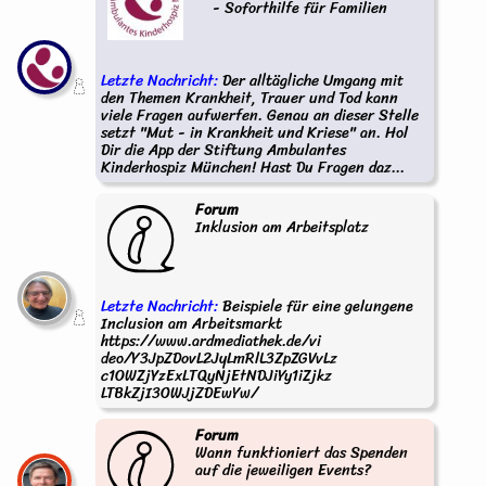
- Soforthilfe für Familien
Letzte Nachricht:
Der alltägliche Umgang mit
den Themen Krankheit, Trauer und Tod kann
viele Fragen aufwerfen. Genau an dieser Stelle
setzt "Mut - in Krankheit und Kriese" an. Hol
Dir die App der Stiftung Ambulantes
Kinderhospiz München! Hast Du Fragen daz...
Forum
Inklusion am Arbeitsplatz
Letzte Nachricht:
Beispiele für eine gelungene
Inclusion am Arbeitsmarkt
https://www.ardmediathek.de/vi
deo/Y3JpZDovL2JyLmRlL3ZpZGVvLz
c1OWZjYzExLTQyNjEtNDJiYy1iZjkz
LTBkZjI3OWJjZDEwYw/
Forum
Wann funktioniert das Spenden
auf die jeweiligen Events?