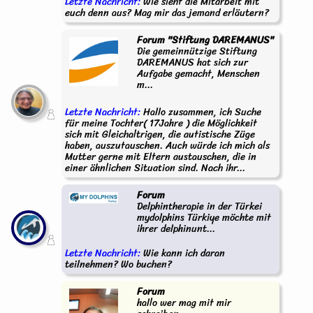
Letzte Nachricht:
Wie sieht die Mitarbeit mit
euch denn aus? Mag mir das jemand erläutern?
Forum "Stiftung DAREMANUS"
Die gemeinnützige Stiftung
DAREMANUS hat sich zur
Aufgabe gemacht, Menschen
m...
Letzte Nachricht:
Hallo zusammen, ich Suche
für meine Tochter( 17Jahre ) die Möglichkeit
sich mit Gleichaltrigen, die autistische Züge
haben, auszutauschen. Auch würde ich mich als
Mutter gerne mit Eltern austauschen, die in
einer ähnlichen Situation sind. Nach ihr...
Forum
Delphintherapie in der Türkei
mydolphins Türkiye möchte mit
ihrer delphinunt...
Letzte Nachricht:
Wie kann ich daran
teilnehmen? Wo buchen?
Forum
hallo wer mag mit mir