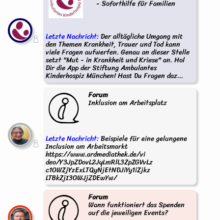
- Soforthilfe für Familien
Letzte Nachricht:
Der alltägliche Umgang mit
den Themen Krankheit, Trauer und Tod kann
viele Fragen aufwerfen. Genau an dieser Stelle
setzt "Mut - in Krankheit und Kriese" an. Hol
Dir die App der Stiftung Ambulantes
Kinderhospiz München! Hast Du Fragen daz...
Forum
Inklusion am Arbeitsplatz
Letzte Nachricht:
Beispiele für eine gelungene
Inclusion am Arbeitsmarkt
https://www.ardmediathek.de/vi
deo/Y3JpZDovL2JyLmRlL3ZpZGVvLz
c1OWZjYzExLTQyNjEtNDJiYy1iZjkz
LTBkZjI3OWJjZDEwYw/
Forum
Wann funktioniert das Spenden
auf die jeweiligen Events?