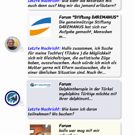
Letzte Nachricht:
Wie sieht die Mitarbeit mit
euch denn aus? Mag mir das jemand erläutern?
Forum "Stiftung DAREMANUS"
Die gemeinnützige Stiftung
DAREMANUS hat sich zur
Aufgabe gemacht, Menschen
m...
Letzte Nachricht:
Hallo zusammen, ich Suche
für meine Tochter( 17Jahre ) die Möglichkeit
sich mit Gleichaltrigen, die autistische Züge
haben, auszutauschen. Auch würde ich mich als
Mutter gerne mit Eltern austauschen, die in
einer ähnlichen Situation sind. Nach ihr...
Forum
Delphintherapie in der Türkei
mydolphins Türkiye möchte mit
ihrer delphinunt...
Letzte Nachricht:
Wie kann ich daran
teilnehmen? Wo buchen?
Forum
hallo wer mag mit mir