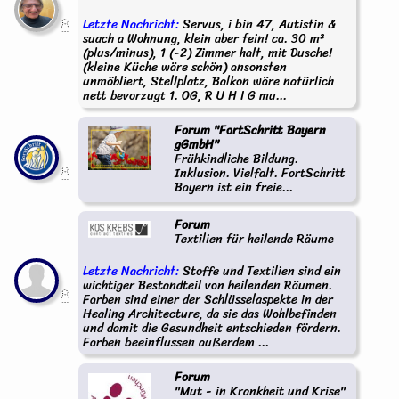
Letzte Nachricht:
Servus, i bin 47, Autistin &
suach a Wohnung, klein aber fein! ca. 30 m²
(plus/minus), 1 (-2) Zimmer halt, mit Dusche!
(kleine Küche wäre schön) ansonsten
unmöbliert, Stellplatz, Balkon wäre natürlich
nett bevorzugt 1. OG, R U H I G mu...
Forum "FortSchritt Bayern
gGmbH"
Frühkindliche Bildung.
Inklusion. Vielfalt. FortSchritt
Bayern ist ein freie...
Forum
Textilien für heilende Räume
Letzte Nachricht:
Stoffe und Textilien sind ein
wichtiger Bestandteil von heilenden Räumen.
Farben sind einer der Schlüsselaspekte in der
Healing Architecture, da sie das Wohlbefinden
und damit die Gesundheit entschieden fördern.
Farben beeinflussen außerdem ...
Forum
"Mut - in Krankheit und Krise"