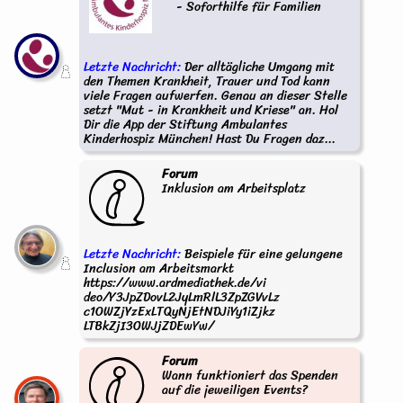
- Soforthilfe für Familien
Letzte Nachricht:
Der alltägliche Umgang mit
den Themen Krankheit, Trauer und Tod kann
viele Fragen aufwerfen. Genau an dieser Stelle
setzt "Mut - in Krankheit und Kriese" an. Hol
Dir die App der Stiftung Ambulantes
Kinderhospiz München! Hast Du Fragen daz...
Forum
Inklusion am Arbeitsplatz
Letzte Nachricht:
Beispiele für eine gelungene
Inclusion am Arbeitsmarkt
https://www.ardmediathek.de/vi
deo/Y3JpZDovL2JyLmRlL3ZpZGVvLz
c1OWZjYzExLTQyNjEtNDJiYy1iZjkz
LTBkZjI3OWJjZDEwYw/
Forum
Wann funktioniert das Spenden
auf die jeweiligen Events?