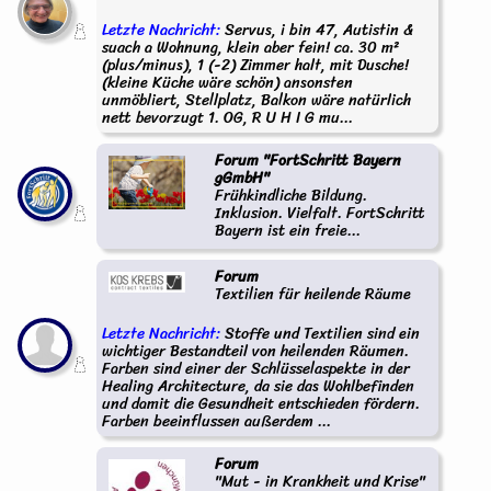
Letzte Nachricht:
Servus, i bin 47, Autistin &
suach a Wohnung, klein aber fein! ca. 30 m²
(plus/minus), 1 (-2) Zimmer halt, mit Dusche!
(kleine Küche wäre schön) ansonsten
unmöbliert, Stellplatz, Balkon wäre natürlich
nett bevorzugt 1. OG, R U H I G mu...
Forum "FortSchritt Bayern
gGmbH"
Frühkindliche Bildung.
Inklusion. Vielfalt. FortSchritt
Bayern ist ein freie...
Forum
Textilien für heilende Räume
Letzte Nachricht:
Stoffe und Textilien sind ein
wichtiger Bestandteil von heilenden Räumen.
Farben sind einer der Schlüsselaspekte in der
Healing Architecture, da sie das Wohlbefinden
und damit die Gesundheit entschieden fördern.
Farben beeinflussen außerdem ...
Forum
"Mut - in Krankheit und Krise"