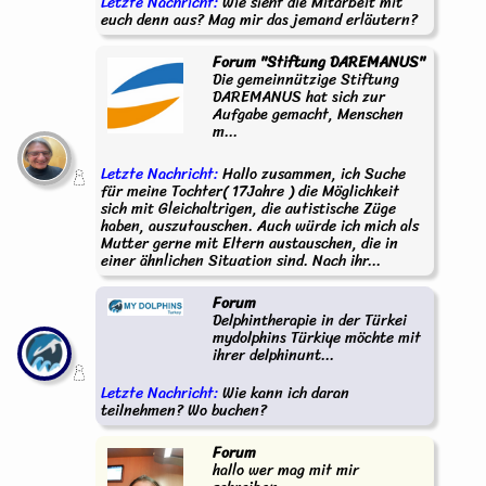
Letzte Nachricht:
Wie sieht die Mitarbeit mit
euch denn aus? Mag mir das jemand erläutern?
Forum "Stiftung DAREMANUS"
Die gemeinnützige Stiftung
DAREMANUS hat sich zur
Aufgabe gemacht, Menschen
m...
Letzte Nachricht:
Hallo zusammen, ich Suche
für meine Tochter( 17Jahre ) die Möglichkeit
sich mit Gleichaltrigen, die autistische Züge
haben, auszutauschen. Auch würde ich mich als
Mutter gerne mit Eltern austauschen, die in
einer ähnlichen Situation sind. Nach ihr...
Forum
Delphintherapie in der Türkei
mydolphins Türkiye möchte mit
ihrer delphinunt...
Letzte Nachricht:
Wie kann ich daran
teilnehmen? Wo buchen?
Forum
hallo wer mag mit mir